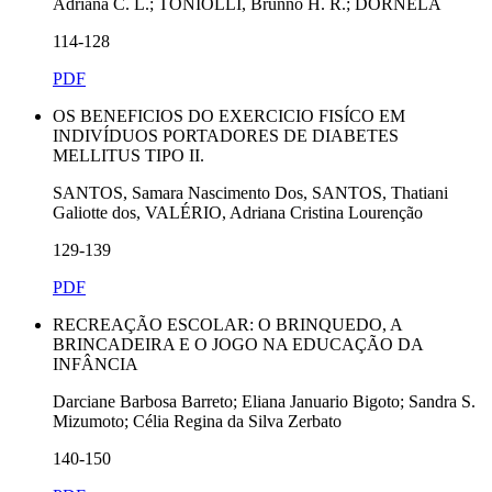
Adriana C. L.; TONIOLLI, Brunno H. R.; DORNELA
114-128
PDF
OS BENEFICIOS DO EXERCICIO FISÍCO EM
INDIVÍDUOS PORTADORES DE DIABETES
MELLITUS TIPO II.
SANTOS, Samara Nascimento Dos, SANTOS, Thatiani
Galiotte dos, VALÉRIO, Adriana Cristina Lourenção
129-139
PDF
RECREAÇÃO ESCOLAR: O BRINQUEDO, A
BRINCADEIRA E O JOGO NA EDUCAÇÃO DA
INFÂNCIA
Darciane Barbosa Barreto; Eliana Januario Bigoto; Sandra S.
Mizumoto; Célia Regina da Silva Zerbato
140-150