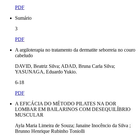
PDF
Sumário
3
PDF
A argiloterapia no tratamento da dermatite seborreia no couro
cabeludo
DAVID, Beatriz Silva; ADAD, Bruna Carla Silva;
YASUNAGA, Eduardo Yukio.
6-18
PDF
A EFICÁCIA DO MÉTODO PILATES NA DOR
LOMBAR EM BAILARINOS COM DESEQUILÍBRIO
MUSCULAR
Ayla Maria Limeira de Souza; Janaine Inocêncio da Silva ;
Brunno Henrique Rubinho Toniolli